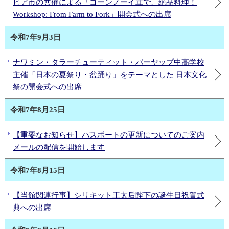
ヒア市の共催による「コーンノーイ茸で、絶品料理！
Workshop: From Farm to Fork」開会式への出席
令和7年9月3日
ナワミン・タラーチューティット・パーヤップ中高学校
主催「日本の夏祭り・盆踊り」をテーマとした 日本文化
祭の開会式への出席
令和7年8月25日
【重要なお知らせ】パスポートの更新についてのご案内
メールの配信を開始します
令和7年8月15日
【当館関連行事】シリキット王太后陛下の誕生日祝賀式
典への出席