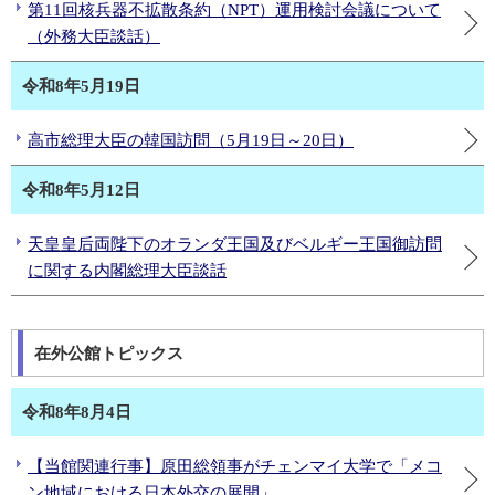
第11回核兵器不拡散条約（NPT）運用検討会議について
（外務大臣談話）
令和8年5月19日
高市総理大臣の韓国訪問（5月19日～20日）
令和8年5月12日
天皇皇后両陛下のオランダ王国及びベルギー王国御訪問
に関する内閣総理大臣談話
在外公館トピックス
令和8年8月4日
【当館関連行事】原田総領事がチェンマイ大学で「メコ
ン地域における日本外交の展開」