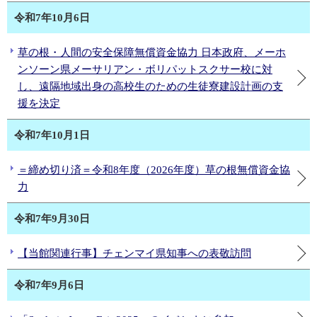
令和7年10月6日
草の根・人間の安全保障無償資金協力 日本政府、メーホ
ンソーン県メーサリアン・ボリパットスクサー校に対
し、遠隔地域出身の高校生のための生徒寮建設計画の支
援を決定
令和7年10月1日
＝締め切り済＝令和8年度（2026年度）草の根無償資金協
力
令和7年9月30日
【当館関連行事】チェンマイ県知事への表敬訪問
令和7年9月6日