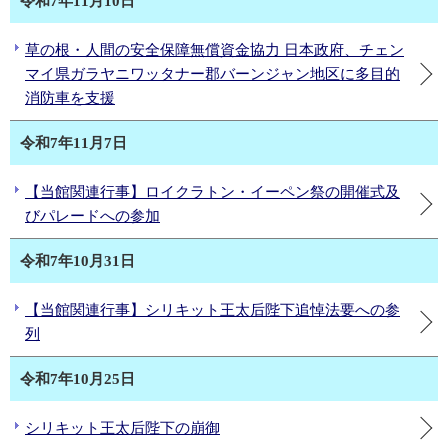
令和7年11月10日
草の根・人間の安全保障無償資金協力 日本政府、チェン
マイ県ガラヤニワッタナー郡バーンジャン地区に多目的
消防車を支援
令和7年11月7日
【当館関連行事】ロイクラトン・イーペン祭の開催式及
びパレードへの参加
令和7年10月31日
【当館関連行事】シリキット王太后陛下追悼法要への参
列
令和7年10月25日
シリキット王太后陛下の崩御