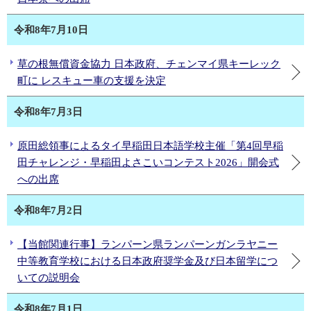
令和8年7月10日
草の根無償資金協力 日本政府、チェンマイ県キーレック
町に レスキュー車の支援を決定
令和8年7月3日
原田総領事によるタイ早稲田日本語学校主催「第4回早稲
田チャレンジ・早稲田よさこいコンテスト2026」開会式
への出席
令和8年7月2日
【当館関連行事】ランパーン県ランパーンガンラヤニー
中等教育学校における日本政府奨学金及び日本留学につ
いての説明会
令和8年7月1日