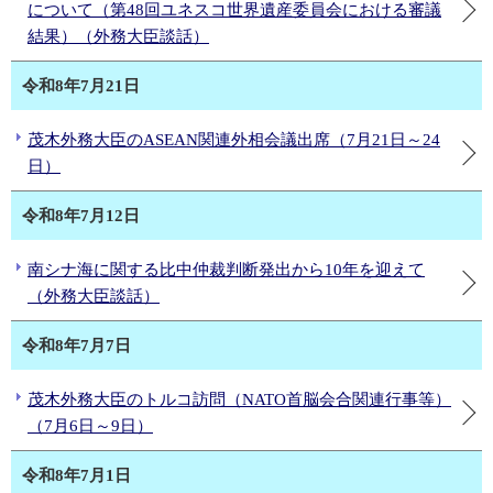
について（第48回ユネスコ世界遺産委員会における審議
結果）（外務大臣談話）
令和8年7月21日
茂木外務大臣のASEAN関連外相会議出席（7月21日～24
日）
令和8年7月12日
南シナ海に関する比中仲裁判断発出から10年を迎えて
（外務大臣談話）
令和8年7月7日
茂木外務大臣のトルコ訪問（NATO首脳会合関連行事等）
（7月6日～9日）
令和8年7月1日