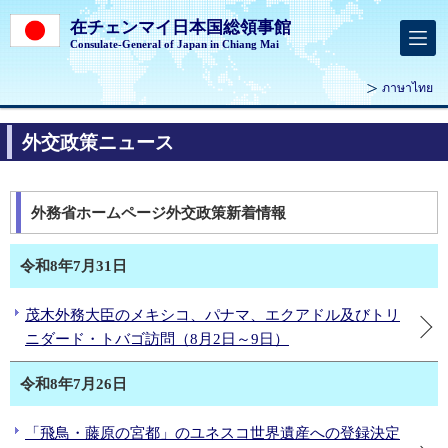
在チェンマイ日本国総領事館
Consulate-General of Japan in Chiang Mai
ภาษาไทย
外交政策ニュース
外務省ホームページ外交政策新着情報
令和8年7月31日
茂木外務大臣のメキシコ、パナマ、エクアドル及びトリ
ニダード・トバゴ訪問（8月2日～9日）
令和8年7月26日
「飛鳥・藤原の宮都」のユネスコ世界遺産への登録決定