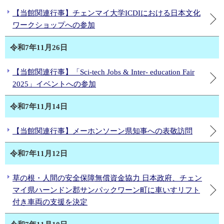
【当館関連行事】チェンマイ大学ICDIにおける日本文化
ワークショップへの参加
令和7年11月26日
【当館関連行事】「Sci-tech Jobs & Inter- education Fair
2025」イベントへの参加
令和7年11月14日
【当館関連行事】メーホンソーン県知事への表敬訪問
令和7年11月12日
草の根・人間の安全保障無償資金協力 日本政府、チェン
マイ県ハーンドン郡サンパックワーン町に車いすリフト
付き車両の支援を決定