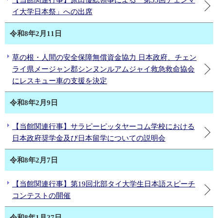
【当館関連行事】原田優総領事による「第35回チェンマ
イ大学日本祭」への出席
令和8年2月11日
草の根・人間の安全保障無償資金協力 日本政府、チェン
ライ県メージャン郡シンヌンルアムジャイ救急救命協会
にレスキュー車の支援を決定
令和8年2月9日
【当館関連行事】サラピーピッタヤーコム学校における
日本政府奨学金及び日本留学についての説明会
令和8年2月7日
【当館関連行事】第19回北部タイ大学生日本語スピーチ
コンテストの開催
令和8年1月27日