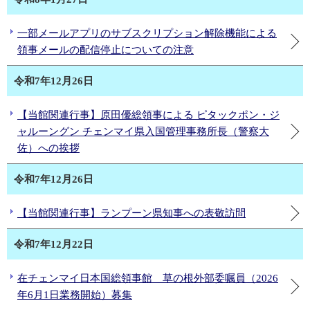
一部メールアプリのサブスクリプション解除機能による
領事メールの配信停止についての注意
令和7年12月26日
【当館関連行事】原田優総領事による ピタックポン・ジ
ャルーングン チェンマイ県入国管理事務所長（警察大
佐）への挨拶
令和7年12月26日
【当館関連行事】ランプーン県知事への表敬訪問
令和7年12月22日
在チェンマイ日本国総領事館 草の根外部委嘱員（2026
年6月1日業務開始）募集