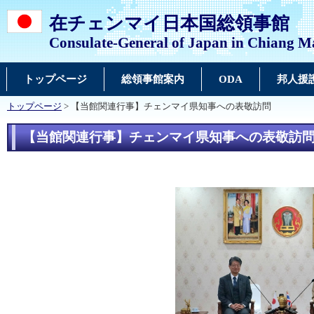
在チェンマイ日本国総領事館
Consulate-General of Japan in Chiang M
トップページ
総領事館案内
ODA
邦人援
トップページ
> 【当館関連行事】チェンマイ県知事への表敬訪問
【当館関連行事】チェンマイ県知事への表敬訪