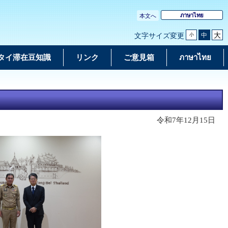
ภาษาไทย
本文へ
大
中
文字サイズ変更
小
タイ滞在豆知識
リンク
ご意見箱
ภาษาไทย
令和7年12月15日