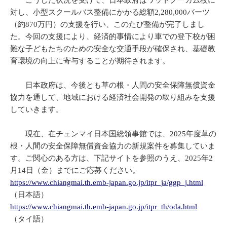
こうした状況を受けて、日本政府はワットクーカム校に
対し、小型スクールバス整備にかかる総額2,280,000バーツ
（約870万円）の支援を行い、このたび整備が完了しまし
た。今回の支援により、経済的事情により車での登下校が困
難な子どもたちのための安全な交通手段が確保され、基礎教
育環境の向上に寄与することが期待されます。
日本政府は、今後とも草の根・人間の安全保障無償資金
協力を通して、地域における経済社会開発の取り組みを支援
していきます。
現在、在チェンマイ日本国総領事館では、2025年度草の
根・人間の安全保障無償資金協力の新規案件を募集していま
す。ご関心のある方は、下記サイトを参照のうえ、2025年2
月14日（金）までにご応募ください。
https://www.chiangmai.th.emb-japan.go.jp/itpr_ja/ggp_j.html
（日本語）
https://www.chiangmai.th.emb-japan.go.jp/itpr_th/oda.html
（タイ語）