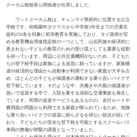
クーカム校校長ら関係者が出席しました。
ワットクーカム校は、チェンマイ県郊外に位置する公立
学校です。幼稚園年少クラスから中学校3年生までの児童生
徒約250名を対象に初等教育を実施しており、タイ政府が定
める教育機会増進指定校の一つとして、山岳民族や経済的に
恵まれない子どもの教育のための受け皿としても重要な役割
を担っています。周辺に公共交通機関がないため、子どもた
ちの登下校手段は家族による送迎に頼っていますが、家族構
成や経済的な理由から自動車が利用できない家庭が大半を占
め、ほとんどの子どもが保護者の運転する乗り合いバイクで
登下校しています。そのような中、共働きや片親の保護者が
急いで送迎する中で、入院を要する深刻な交通事故も発生し
ています。民間の送迎サービスもあるものの、走行ルートや
費用面の問題から利用できる家庭が限られているため、危険
な乗り合いバイクでの送迎に頼らざるを得ない状況が続いて
おり、子どもたちの安全な登下校を可能とするスクールバス
車両の整備が喫緊の課題となっていました。