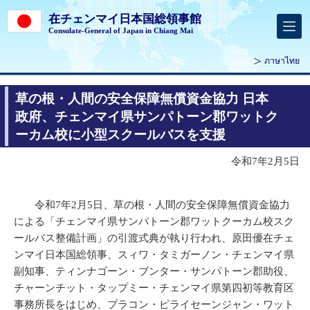
在チェンマイ日本国総領事館
Consulate-General of Japan in Chiang Mai
ภาษาไทย
草の根・人間の安全保障無償資金協力 日本
政府、チェンマイ県サンパトーン郡ワットク
ーカム校に小型スクールバスを支援
令和7年2月5日
令和7年2月5日、草の根・人間の安全保障無償資金協力
による「チェンマイ県サンパトーン郡ワットクーカム校スク
ールバス整備計画」の引渡式典が執り行われ、原田優在チェ
ンマイ日本国総領事、スィワ・タミガーノン・チェンマイ県
副知事、ティンナゴーン・ブンター・サンパトーン郡助役、
チャーンチット・タップミー・チェンマイ県第四初等教育区
事務所長をはじめ、プラコン・ピライセーンジャン・ワット