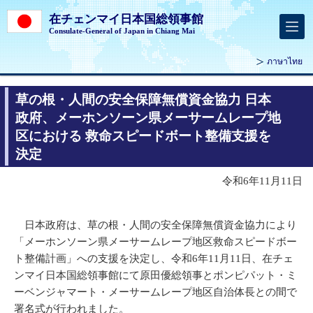
在チェンマイ日本国総領事館
Consulate-General of Japan in Chiang Mai
ภาษาไทย
草の根・人間の安全保障無償資金協力 日本
政府、メーホンソーン県メーサームレープ地
区における 救命スピードボート整備支援を
決定
令和6年11月11日
日本政府は、草の根・人間の安全保障無償資金協力により
「メーホンソーン県メーサームレープ地区救命スピードボー
ト整備計画」への支援を決定し、令和6年11月11日、在チェ
ンマイ日本国総領事館にて原田優総領事とポンピパット・ミ
ーベンジャマート・メーサームレープ地区自治体長との間で
署名式が行われました。