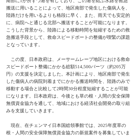
南部に1か所ずつ港を有しており、この港を結ぶ水路を救急
搬送に用いることによって、地区南部で発生した傷病人を、
陸路だけを用いるよりも格段に早く、また、雨天でも安定的
に、病院へと通じる北部へ搬送することが可能になります。
こうした背景から、陸路による移動時間を短縮するための救
急搬送手段として、救命スピードボートの整備が喫緊の課題
となっています。
この度、日本政府は、メーサームレープ地区における救命
スピードボート整備にかかる総額514,500バーツ（約205万
円）の支援を決定しました。本計画により、地区南部で発生
した傷病人の病院到着までにかかる搬送時間を、陸路のみで
移動する場合と比較して2時間30分程度短縮することが可能
になります。日本政府は、今後とも草の根・人間の安全保障
無償資金協力を通して、地域における経済社会開発の取り組
みを支援していきます。
現在、在チェンマイ日本国総領事館では、2025年度草の
根・人間の安全保障無償資金協力の新規案件を募集していま