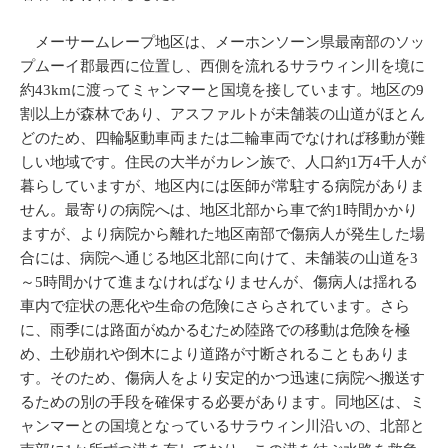
メーサームレープ地区は、メーホンソーン県最南部のソッ
プムーイ郡最西に位置し、西側を流れるサラウィン川を境に
約43kmに渡ってミャンマーと国境を接しています。地区の9
割以上が森林であり、アスファルトが未舗装の山道がほとん
どのため、四輪駆動車両または二輪車両でなければ移動が難
しい地域です。住民の大半がカレン族で、人口約1万4千人が
暮らしていますが、地区内には医師が常駐する病院がありま
せん。最寄りの病院へは、地区北部から車で約1時間かかり
ますが、より病院から離れた地区南部で傷病人が発生した場
合には、病院へ通じる地区北部に向けて、未舗装の山道を3
～5時間かけて進まなければなりませんが、傷病人は揺れる
車内で症状の悪化や生命の危険にさらされています。さら
に、雨季には路面がぬかるむため陸路での移動は危険を極
め、土砂崩れや倒木により道路が寸断されることもありま
す。そのため、傷病人をより安定的かつ迅速に病院へ搬送す
るための別の手段を確保する必要があります。同地区は、ミ
ャンマーとの国境となっているサラウィン川沿いの、北部と