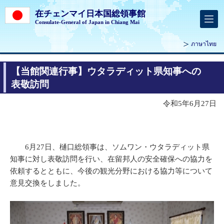
在チェンマイ日本国総領事館
Consulate-General of Japan in Chiang Mai
ภาษาไทย
【当館関連行事】ウタラディット県知事への
表敬訪問
令和5年6月27日
6月27日、樋口総領事は、ソムワン・ウタラディット県
知事に対し表敬訪問を行い、在留邦人の安全確保への協力を
依頼するとともに、今後の観光分野における協力等について
意見交換をしました。