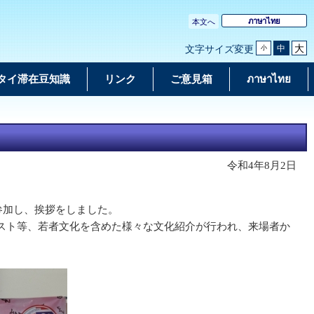
ภาษาไทย
本文へ
大
中
文字サイズ変更
小
タイ滞在豆知識
リンク
ご意見箱
ภาษาไทย
令和4年8月2日
参加し、挨拶をしました。
スト等、若者文化を含めた様々な文化紹介が行われ、来場者か