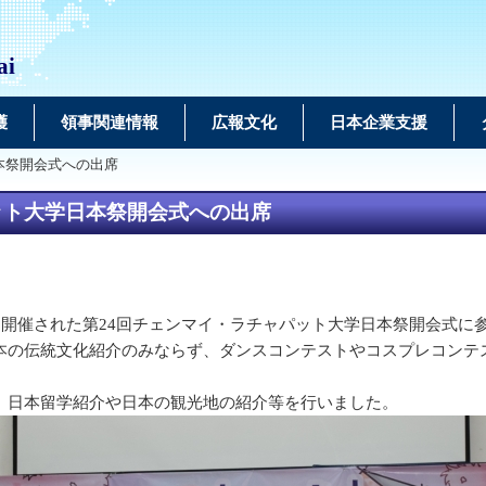
ai
護
領事関連情報
広報文化
日本企業支援
本祭開会式への出席
ット大学日本祭開会式への出席
開催された第24回チェンマイ・ラチャパット大学日本祭開会式に
の伝統文化紹介のみならず、ダンスコンテストやコスプレコンテ
、日本留学紹介や日本の観光地の紹介等を行いました。