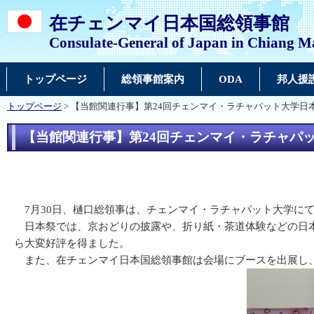
在チェンマイ日本国総領事館
Consulate-General of Japan in Chiang M
トップページ
総領事館案内
ODA
邦人援
トップページ
> 【当館関連行事】第24回チェンマイ・ラチャパット大学日
【当館関連行事】第24回チェンマイ・ラチャパ
7月30日、樋口総領事は、チェンマイ・ラチャパット大学にて
日本祭では、京おどりの披露や、折り紙・茶道体験などの日本
ら大変好評を得ました。
また、在チェンマイ日本国総領事館は会場にブースを出展し