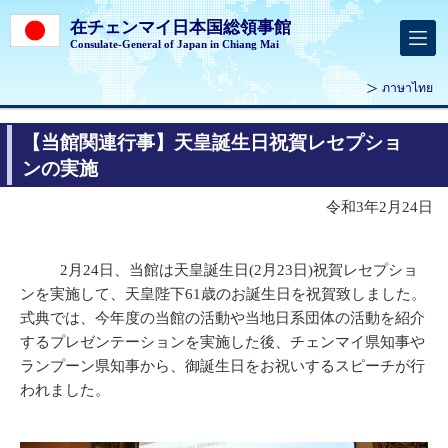
在チェンマイ日本国総領事館
Consulate-General of Japan in Chiang Mai
ภาษาไทย
【当館関連行事】天皇誕生日祝賀レセプショ
ンの実施
令和3年2月24日
2月24日、当館は天皇誕生日(2月23日)祝賀レセプショ
ンを実施して、天皇陛下61歳のお誕生日を祝賀致しました。
式典では、今年度の当館の活動や当地日系団体の活動を紹介
するプレゼンテーションを実施した後、チェンマイ県知事や
ランプーン県知事から、御誕生日をお祝いするスピーチが行
われました。