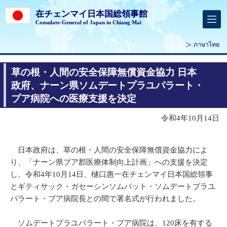
在チェンマイ日本国総領事館
Consulate-General of Japan in Chiang Mai
ภาษาไทย
草の根・人間の安全保障無償資金協力 日本
政府、ナーン県ソムデートプラユパラート・
プア病院への医療支援を決定
令和4年10月14日
日本政府は、草の根・人間の安全保障無償資金協力によ
り、「ナーン県プア郡医療体制向上計画」への支援を決定
し、令和4年10月14日、樋口惠一在チェンマイ日本国総領事
とギティサック・ガセーシンソムバット・ソムデートプラユ
パラート・プア病院長との間で署名式が行われました。
ソムデートプラユパラート・プア病院は、120床を有する