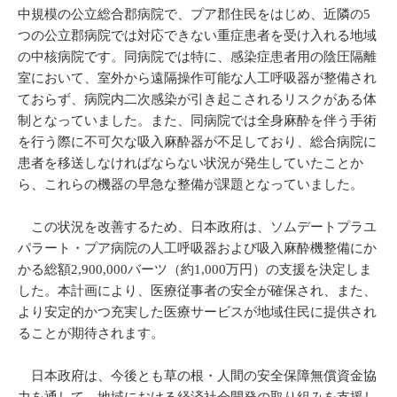
中規模の公立総合郡病院で、プア郡住民をはじめ、近隣の5
つの公立郡病院では対応できない重症患者を受け入れる地域
の中核病院です。同病院では特に、感染症患者用の陰圧隔離
室において、室外から遠隔操作可能な人工呼吸器が整備され
ておらず、病院内二次感染が引き起こされるリスクがある体
制となっていました。また、同病院では全身麻酔を伴う手術
を行う際に不可欠な吸入麻酔器が不足しており、総合病院に
患者を移送しなければならない状況が発生していたことか
ら、これらの機器の早急な整備が課題となっていました。
この状況を改善するため、日本政府は、ソムデートプラユ
パラート・プア病院の人工呼吸器および吸入麻酔機整備にか
かる総額2,900,000バーツ（約1,000万円）の支援を決定しま
した。本計画により、医療従事者の安全が確保され、また、
より安定的かつ充実した医療サービスが地域住民に提供され
ることが期待されます。
日本政府は、今後とも草の根・人間の安全保障無償資金協