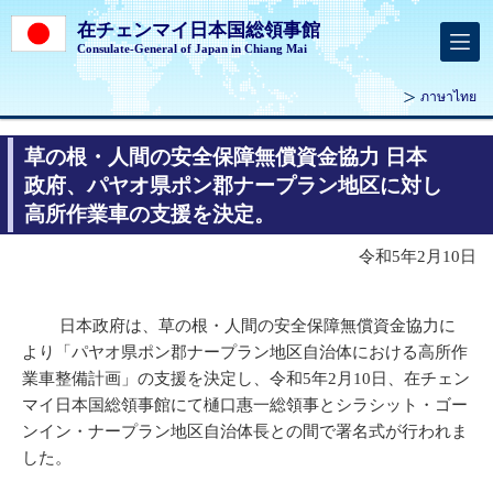
在チェンマイ日本国総領事館
Consulate-General of Japan in Chiang Mai
ภาษาไทย
草の根・人間の安全保障無償資金協力 日本
政府、パヤオ県ポン郡ナープラン地区に対し
高所作業車の支援を決定。
令和5年2月10日
日本政府は、草の根・人間の安全保障無償資金協力に
より「パヤオ県ポン郡ナープラン地区自治体における高所作
業車整備計画」の支援を決定し、令和5年2月10日、在チェン
マイ日本国総領事館にて樋口惠一総領事とシラシット・ゴー
ンイン・ナープラン地区自治体長との間で署名式が行われま
した。