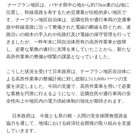
ナープラン地区は、パヤオ県中心地から約75km東の山地に
位置し、幹線道路を有するため交通量が比較的多い地区で
す。ナープラン地区自治体は、近隣住民や通行車両の交通事
故や幹線道路に沿って整備された電線の断線を防ぐため、道
路沿いの樹木の手入れや街路灯及び電線の保守管理を行って
きましたが、一昨年末に同自治体所有の高所作業車が故障
し、必要な業務の遂行に支障を来していたことから、新たな
高所作業車の整備が喫緊の課題となっていました。
こうした状況を受けて日本政府は、ナープラン地区自治体に
よる高所作業車の整備計画に対し総額2,513,000バーツの支
援を決定しました。今回の支援で、高所作業車を用いて必要
な業務を円滑に行えるようになり、近隣住民や通行車両の安
全性向上や地区内の電力供給体制の強化が期待されます。
日本政府は、今後とも草の根・人間の安全保障無償資金
協力を通して、地域における経済社会開発の取り組みを支援
していきます。