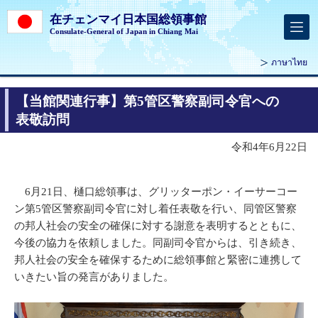
在チェンマイ日本国総領事館
Consulate-General of Japan in Chiang Mai
ภาษาไทย
【当館関連行事】第5管区警察副司令官への
表敬訪問
令和4年6月22日
6月21日、樋口総領事は、グリッターポン・イーサーコー
ン第5管区警察副司令官に対し着任表敬を行い、同管区警察
の邦人社会の安全の確保に対する謝意を表明するとともに、
今後の協力を依頼しました。同副司令官からは、引き続き、
邦人社会の安全を確保するために総領事館と緊密に連携して
いきたい旨の発言がありました。