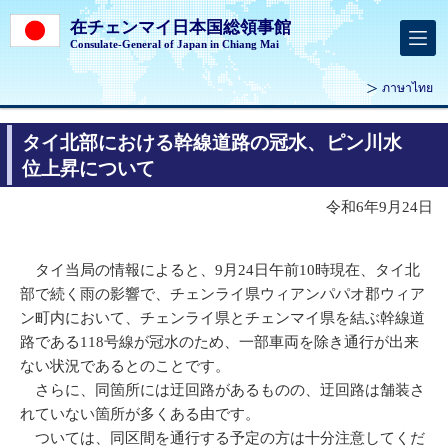
在チェンマイ日本国総領事館
Consulate-General of Japan in Chiang Mai
ภาษาไทย
タイ北部における幹線道路の冠水、ピン川水
位上昇について
令和6年9月24日
タイ当局の情報によると、9月24日午前10時現在、タイ北
部で続く雨の影響で、チェンライ県ウィアンパパオ郡ウィア
ン町内において、チェンライ県とチェンマイ県を結ぶ幹線道
路である118号線が冠水のため、一部車両を除き通行が出来
ない状況であるとのことです。
さらに、同箇所には迂回路があるものの、迂回路は舗装さ
れていない箇所が多くある由です。
ついては、同区間を通行する予定の方は十分注意してくだ