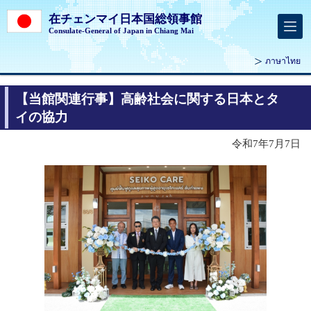
在チェンマイ日本国総領事館
Consulate-General of Japan in Chiang Mai
ภาษาไทย
【当館関連行事】高齢社会に関する日本とタ
イの協力
令和7年7月7日