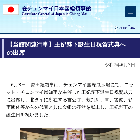
在チェンマイ日本国総領事館
Consulate-General of Japan in Chiang Mai
ภาษาไทย
【当館関連行事】王妃陛下誕生日祝賀式典へ
の出席
令和7年6月3日
6月3日、原田総領事は、チェンマイ国際展示場にて、ニラ
ット・チェンマイ県知事が主催した王妃陛下誕生日祝賀式典
に出席し、北タイに所在する官公庁、裁判所、軍、警察、領
事団体等からの代表と共に金銀の花盆を献上し、王妃陛下の
誕生日を祝いました。