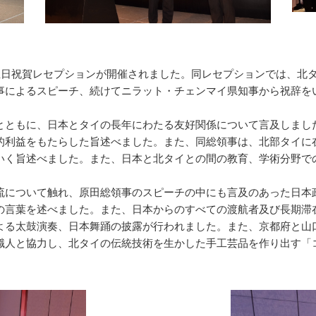
生日祝賀レセプションが開催されました。同レセプションでは、北
事によるスピーチ、続けてニラット・チェンマイ県知事から祝辞を
ともに、日本とタイの長年にわたる友好関係について言及しまし
的利益をもたらした旨述べました。また、同総領事は、北部タイに
いく旨述べました。また、日本と北タイとの間の教育、学術分野で
について触れ、原田総領事のスピーチの中にも言及のあった日本
の言葉を述べました。また、日本からのすべての渡航者及び長期滞
る太鼓演奏、日本舞踊の披露が行われました。また、京都府と山
職人と協力し、北タイの伝統技術を生かした手工芸品を作り出す「