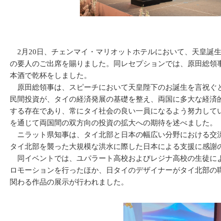
2月20日、チェンマイ・マリオットホテルにおいて、天皇誕
の要人のご出席を賜りました。同レセプションでは、原田総領
本酒で乾杯をしました。
原田総領事は、スピーチにおいて天皇陛下のお誕生を言祝ぐと
民間投資が、タイの経済発展の基礎を整え、両国に多大な経済
する存在であり、常にタイ社会の良い一員になるよう努力して
を通じて両国間の双方向の投資の拡大への期待を述べました。
ニラット県知事は、タイ北部と日本の幅広い分野における交流
タイ北部を襲った大規模な洪水に際した日本による支援に感謝
同イベントでは、ユパラート高校およびレジナ高校の生徒によ
ロモーションを行ったほか、日タイのデザイナーがタイ北部の
関わる作品の展示が行われました。