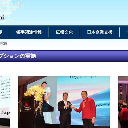
ai
護
領事関連情報
広報文化
日本企業支援
実施
プションの実施