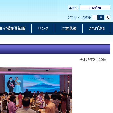
ภาษาไทย
本文へ
大
中
文字サイズ変更
小
タイ滞在豆知識
リンク
ご意見箱
ภาษาไทย
令和7年2月20日