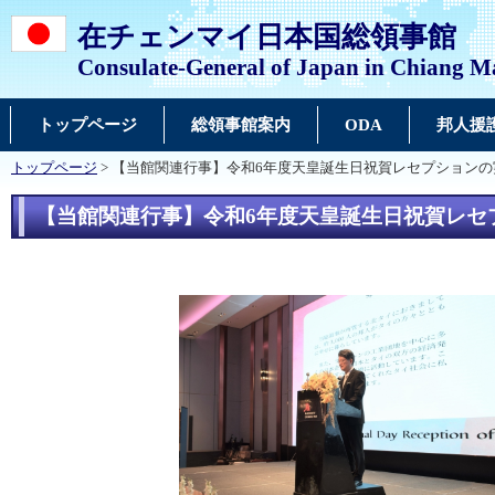
在チェンマイ日本国総領事館
Consulate-General of Japan in Chiang M
トップページ
総領事館案内
ODA
邦人援
トップページ
> 【当館関連行事】令和6年度天皇誕生日祝賀レセプションの
【当館関連行事】令和6年度天皇誕生日祝賀レセ