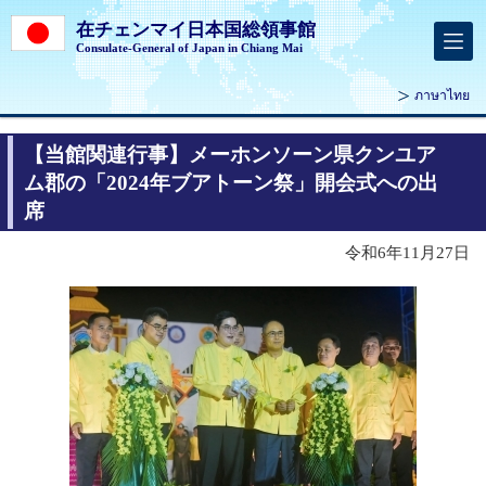
在チェンマイ日本国総領事館
Consulate-General of Japan in Chiang Mai
ภาษาไทย
【当館関連行事】メーホンソーン県クンユア
ム郡の「2024年ブアトーン祭」開会式への出
席
令和6年11月27日