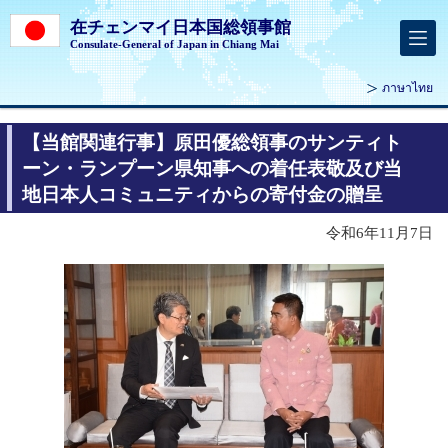
在チェンマイ日本国総領事館
Consulate-General of Japan in Chiang Mai
ภาษาไทย
【当館関連行事】原田優総領事のサンティト
ーン・ランプーン県知事への着任表敬及び当
地日本人コミュニティからの寄付金の贈呈
令和6年11月7日