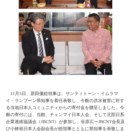
11月5日、原田優総領事は、サンティトーン・イムラマ
イ・ランプーン県知事を着任表敬し、今般の洪水被害に対す
る当地日本人コミュニティからの寄付金を贈呈しました。今
般の寄付には、当館、チェンマイ日本人会、そして北部日系
企業連絡協議会（JBCNT）が参加し、笹原広一JBCNT会長及
び小林裕日本人会副会長が総領事とともに県知事を表敬しま