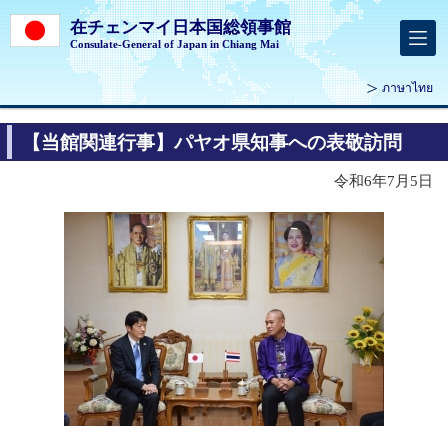
在チェンマイ日本国総領事館
Consulate-General of Japan in Chiang Mai
ภาษาไทย
【当館関連行事】パヤオ県知事への表敬訪問
令和6年7月5日