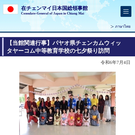
在チェンマイ日本国総領事館
Consulate-General of Japan in Chiang Mai
ภาษาไทย
【当館関連行事】パヤオ県チェンカムウィッ
タヤーコム中等教育学校の七夕祭り訪問
令和6年7月4日