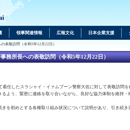
ai
護
領事関連情報
広報文化
日本企業支援
の表敬訪問（令和5年12月22日）
務所長への表敬訪問（令和5年12月22日）
して着任したスラシャイ・イァムプーン警察大佐に対して表敬訪問
きるよう、緊密に連絡を取り合いながら、良好な協力体制を維持・
きを初めとする各種取り組み状況について説明があり、引き続き