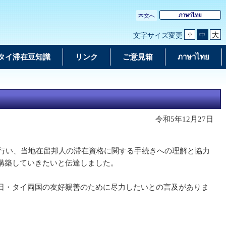
ภาษาไทย
本文へ
大
中
文字サイズ変更
小
タイ滞在豆知識
リンク
ご意見箱
ภาษาไทย
令和5年12月27日
を行い、当地在留邦人の滞在資格に関する手続きへの理解と協力
構築していきたいと伝達しました。
日・タイ両国の友好親善のために尽力したいとの言及がありま