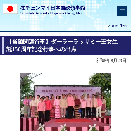
在チェンマイ日本国総領事館
Consulate-General of Japan in Chiang Mai
ภาษาไทย
【当館関連行事】ダーラーラッサミー王女生
誕150周年記念行事への出席
令和5年8月29日