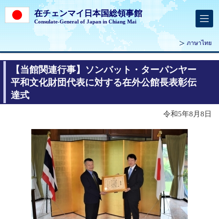
在チェンマイ日本国総領事館
Consulate-General of Japan in Chiang Mai
ภาษาไทย
【当館関連行事】ソンバット・ターパンヤー
平和文化財団代表に対する在外公館長表彰伝
達式
令和5年8月8日