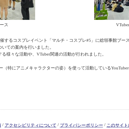
ース
VTu
ルが共催するコスプレイベント「マルチ・コスプレ#5」に総領事館ブ
ついての案内を行いました。
様々な活動や、VTuber関連の活動が行われました。
のアバター（特にアニメキャラクターの姿）を使って活動しているYouTub
/
/
/
項
アクセシビリティについて
プライバシーポリシー
このサイト