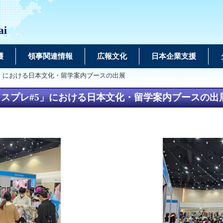
ai
護
領事関連情報
広報文化
日本企業支援
5」における日本文化・留学案内ブースの出展
スプレ#5」における日本文化・留学案内ブースの出