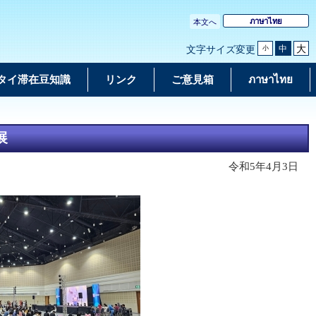
ภาษาไทย
本文へ
大
中
文字サイズ変更
小
タイ滞在豆知識
リンク
ご意見箱
ภาษาไทย
展
令和5年4月3日