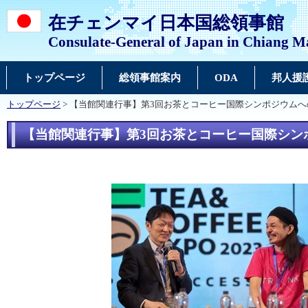
在チェンマイ日本国総領事館
Consulate-General of Japan in Chiang M
トップページ
総領事館案内
ODA
邦人援
トップページ
> 【当館関連行事】第3回お茶とコーヒー国際シンポジウムへ
【当館関連行事】第3回お茶とコーヒー国際シン