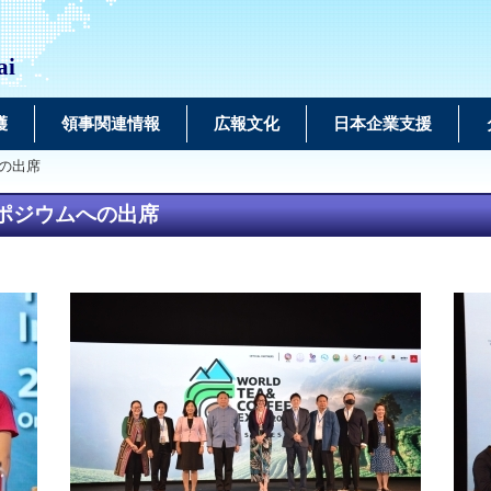
ai
護
領事関連情報
広報文化
日本企業支援
の出席
ポジウムへの出席