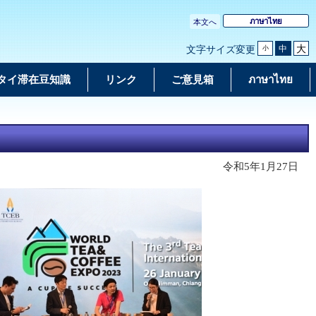
ภาษาไทย
本文へ
大
中
文字サイズ変更
小
タイ滞在豆知識
リンク
ご意見箱
ภาษาไทย
令和5年1月27日