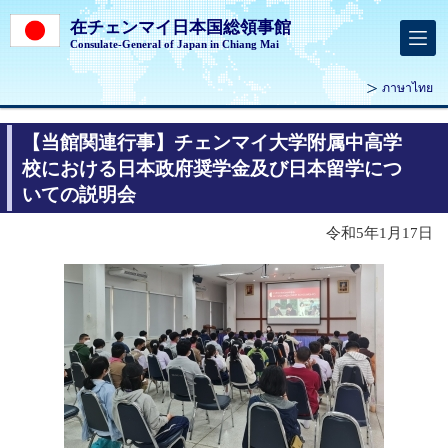
在チェンマイ日本国総領事館
Consulate-General of Japan in Chiang Mai
ภาษาไทย
【当館関連行事】チェンマイ大学附属中高学
校における日本政府奨学金及び日本留学につ
いての説明会
令和5年1月17日