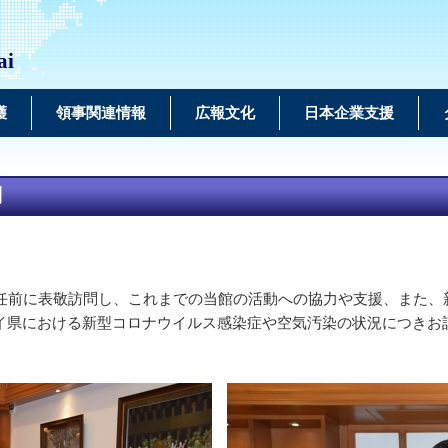
ai
護
領事関連情報
広報文化
日本企業支援
問
任前に表敬訪問し、これまでの当館の活動への協力や支援、また、
イ県における新型コロナウイルス感染症や空気汚染の状況につきお