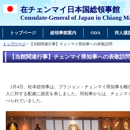
在チェンマイ日本国総領事館
Consulate-General of Japan in Chiang M
トップページ
総領事館案内
ODA
邦人援
トップページ
> 【当館関連行事】チェンマイ県知事への表敬訪問
【当館関連行事】チェンマイ県知事への表敬訪
3月4日、松本総領事は、プラジョン・チェンマイ県知事を離
人に対する配慮に謝意を表しました。同知事からは、チェンマ
べられていました。