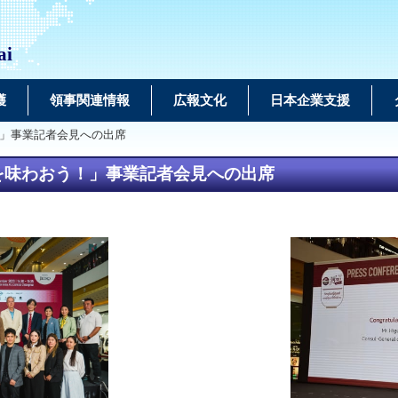
ai
護
領事関連情報
広報文化
日本企業支援
おう！」事業記者会見への出席
N】を味わおう！」事業記者会見への出席