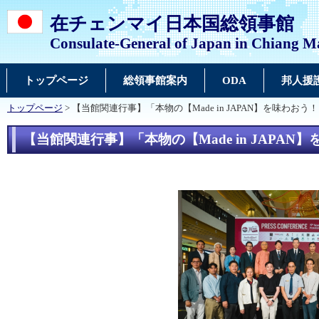
在チェンマイ日本国総領事館
Consulate-General of Japan in Chiang M
トップページ
総領事館案内
ODA
邦人援
トップページ
> 【当館関連行事】「本物の【Made in JAPAN】を味わ
【当館関連行事】「本物の【Made in JAPA