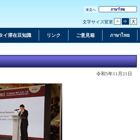
ภาษาไทย
本文へ
大
中
文字サイズ変更
小
タイ滞在豆知識
リンク
ご意見箱
ภาษาไทย
令和5年11月21日