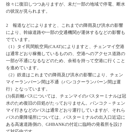
徐々に復旧しつつありますが、未だ一部の地域で停電、断水
の状況が見られます。
2 報道などによりますと、これまでの降雨及び洪水の影響
により、幹線道路や一部の交通機関が運休するなどの影響も
でています。
（1）タイ民間航空局(CAAT)によりますと、チェンマイ空港
は通常どおり稼働しているものの、空港へのアクセス道路の
一部が不通になるなどのため、余裕を持って空港に行くこと
を進めています。
（2）鉄道はこれまでの降雨及び洪水の影響により、チェン
マイーランパーン間は不通（バンコクーランパーン間は運
行）となっています。
(3)長距離バスについては、チェンマイのバスターミナルは冠
水のため復旧の目処がたっておりません。バンコク－チェン
マイ行きなどのバスは通常どおり運行していますが、それら
バスの乗降場所については、バスターミナルの出入口近辺に
ある高速道路側の、GHBANKの付近に臨時の発着所を設け
て対応中です。