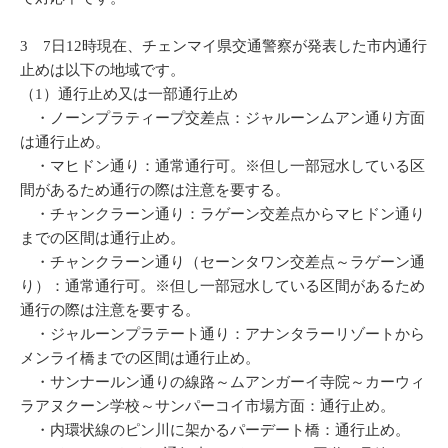
3 7日12時現在、チェンマイ県交通警察が発表した市内通行
止めは以下の地域です。
（1）通行止め又は一部通行止め
・ノーンプラティープ交差点：ジャルーンムアン通り方面
は通行止め。
・マヒドン通り：通常通行可。※但し一部冠水している区
間があるため通行の際は注意を要する。
・チャンクラーン通り：ラゲーン交差点からマヒドン通り
までの区間は通行止め。
・チャンクラーン通り（セーンタワン交差点～ラゲーン通
り）：通常通行可。※但し一部冠水している区間があるため
通行の際は注意を要する。
・ジャルーンプラテート通り：アナンタラーリゾートから
メンライ橋までの区間は通行止め。
・サンナールン通りの線路～ムアンガーイ寺院～カーウィ
ラアヌクーン学校～サンパーコイ市場方面：通行止め。
・内環状線のピン川に架かるパーデート橋：通行止め。