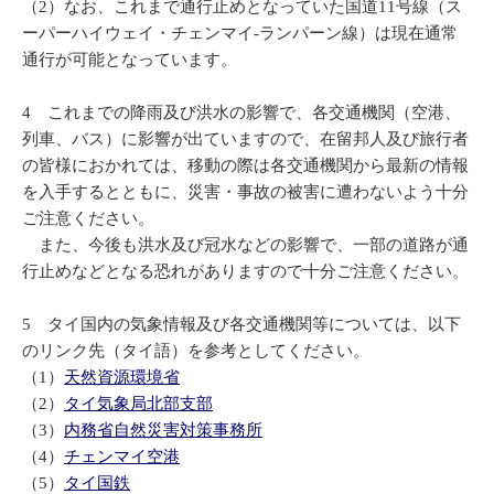
（2）なお、これまで通行止めとなっていた国道11号線（ス
ーパーハイウェイ・チェンマイ-ランパーン線）は現在通常
通行が可能となっています。
4 これまでの降雨及び洪水の影響で、各交通機関（空港、
列車、バス）に影響が出ていますので、在留邦人及び旅行者
の皆様におかれては、移動の際は各交通機関から最新の情報
を入手するとともに、災害・事故の被害に遭わないよう十分
ご注意ください。
また、今後も洪水及び冠水などの影響で、一部の道路が通
行止めなどとなる恐れがありますので十分ご注意ください。
5 タイ国内の気象情報及び各交通機関等については、以下
のリンク先（タイ語）を参考としてください。
（1）
天然資源環境省
（2）
タイ気象局北部支部
（3）
内務省自然災害対策事務所
（4）
チェンマイ空港
（5）
タイ国鉄