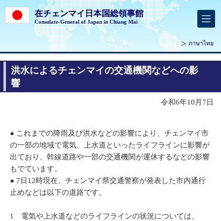
在チェンマイ日本国総領事館
Consulate-General of Japan in Chiang Mai
ภาษาไทย
洪水によるチェンマイの交通機関などへの影
響
令和6年10月7日
● これまでの降雨及び洪水などの影響により、チェンマイ市
の一部の地域で電気、上水道といったライフラインに影響が
出ており、幹線道路や一部の交通機関が運休するなどの影響
もでています。
● 7日12時現在、チェンマイ県交通警察が発表した市内通行
止めなどは以下の道路です。
1 電気や上水道などのライフラインの状況については、