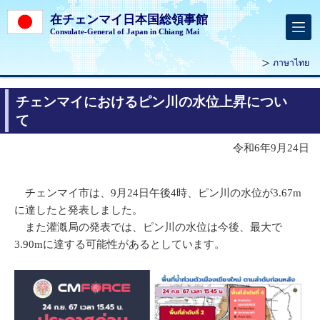
在チェンマイ日本国総領事館
Consulate-General of Japan in Chiang Mai
ภาษาไทย
チェンマイにおけるピン川の水位上昇につい
て
令和6年9月24日
チェンマイ市は、9月24日午後4時、ピン川の水位が3.67m
に達したと発表しました。
また灌漑局の発表では、ピン川の水位は今後、最大で
3.90mに達する可能性があるとしています。