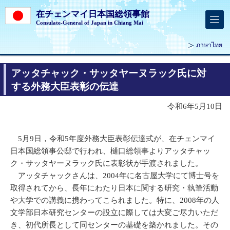
在チェンマイ日本国総領事館
Consulate-General of Japan in Chiang Mai
ภาษาไทย
アッタチャック・サッタヤーヌラック氏に対
する外務大臣表彰の伝達
令和6年5月10日
5月9日，令和5年度外務大臣表彰伝達式が、在チェンマイ
日本国総領事公邸で行われ、樋口総領事よりアッタチャッ
ク・サッタヤーヌラック氏に表彰状が手渡されました。
アッタチャックさんは、2004年に名古屋大学にて博士号を
取得されてから、長年にわたり日本に関する研究・執筆活動
や大学での講義に携わってこられました。特に、2008年の人
文学部日本研究センターの設立に際しては大変ご尽力いただ
き、初代所長として同センターの基礎を築かれました。その